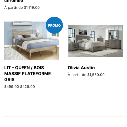
chromée
À partir de $1,119.00
PROMO
LIT - QUEEN / BOIS
Olivia Austin
MASSIF PLATEFORME
À partir de $1,550.00
GRIS
Prix
$499.00
Prix
$425.00
régulier
réduit